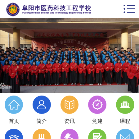


首页
学校概括
校园动态
思政德育
教学科研
党建专栏





名师风采
首页
简介
资讯
党建
课程
学生天地




