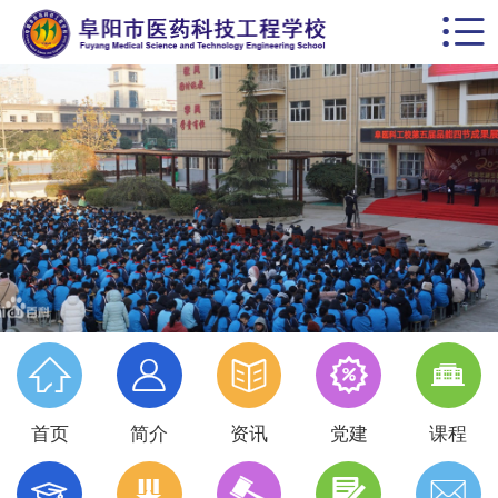


首页
学校概括
校园动态
思政德育
教学科研
党建专栏





名师风采
首页
简介
资讯
党建
课程
学生天地




