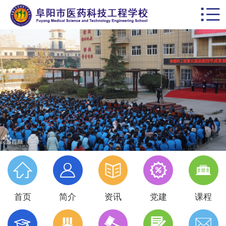


首页
学校概括
校园动态
思政德育
教学科研
党建专栏





名师风采
首页
简介
资讯
党建
课程
学生天地




