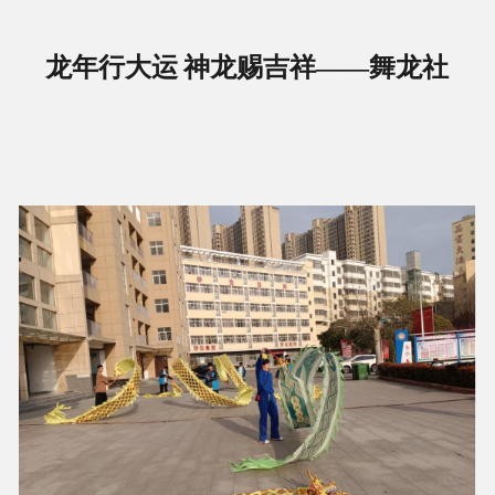
龙年行大运
神龙赐吉祥——舞龙社