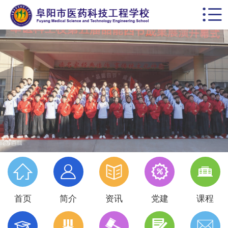


首页
学校概括
校园动态
思政德育
教学科研
党建专栏





名师风采
首页
简介
资讯
党建
课程
学生天地




